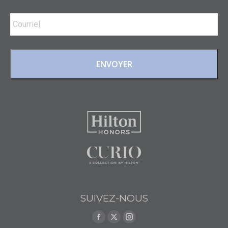
Email
*
SUIVEZ-NOUS
Trouvez nous sur :
Facebook
X
Instagram